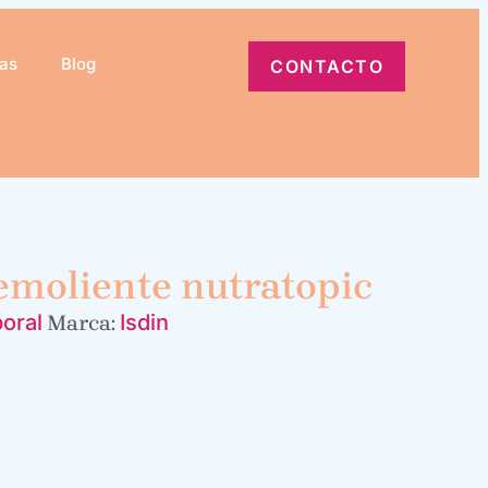
ias
Blog
CONTACTO
emoliente nutratopic
oral
Isdin
Marca: