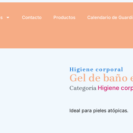
os
Contacto
Productos
Calendario de Guard
Higiene corporal
Gel de baño 
Higiene corp
Categoría
Ideal para pieles atópicas.