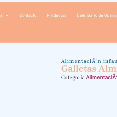
os
Contacto
Productos
Calendario de Guard
AlimentaciÃ³n infan
Galletas Alm
AlimentaciÃ³
Categoría