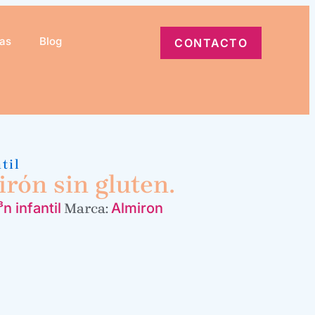
ias
Blog
CONTACTO
til
irón sin gluten.
n infantil
Almiron
Marca: