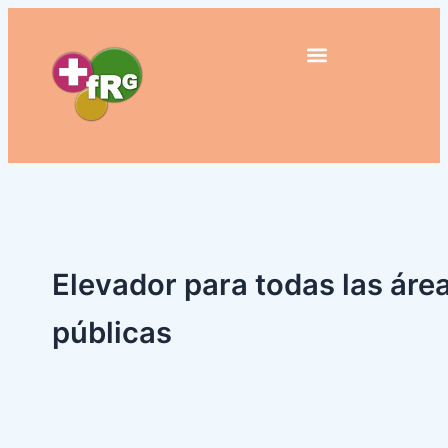
Buscar
Ir
por:
al
contenido
Elevador para todas las áre
públicas