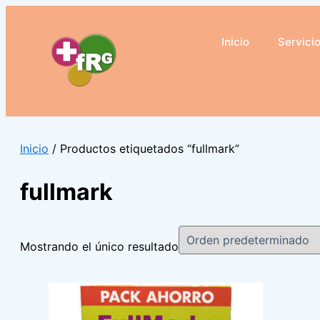
Ir
al
Inicio
Servici
contenido
Inicio
/ Productos etiquetados “fullmark”
fullmark
Mostrando el único resultado